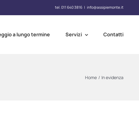
tel. 011 640 3816
|
info@assipiemonte.it
eggio a lungo termine
Servizi
Contatti
Home
/
In evidenza