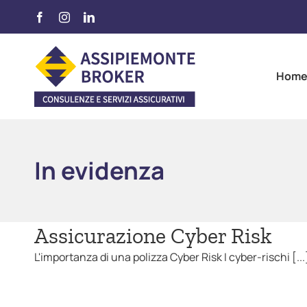
Salta
Facebook
Instagram
LinkedIn
al
contenuto
Hom
In evidenza
Assicurazione Cyber Risk
L'importanza di una polizza Cyber Risk I cyber-rischi [...