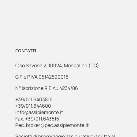
CONTATTI
C.so Savona 2, 10024, Moncalieri (TO)
C.F. e P.IVA 05142590016
N° Iscrizione R.E.A.: 4234/86
+39/011.6403816
+39/011.644600
info@assipiemonte.it
Fax. +39/011.643515
Pec. broker@pec.assipiemonte.it
Società di brokeraggio assicurativo iscritta al