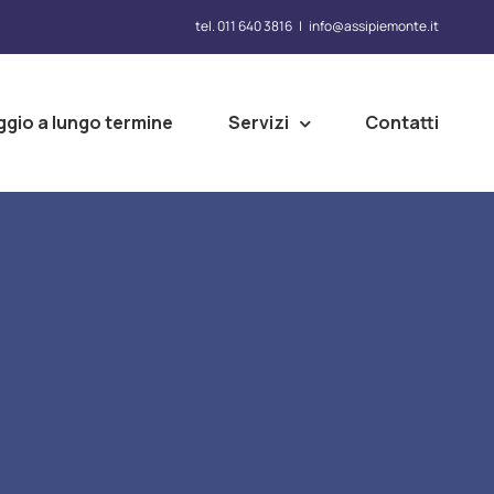
tel. 011 640 3816
|
info@assipiemonte.it
ggio a lungo termine
Servizi
Contatti