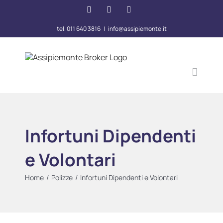
Salta
Facebook
Instagram
LinkedIn
al
contenuto
tel. 011 640 3816
|
info@assipiemonte.it
Infortuni Dipendenti
e Volontari
Home
/
Polizze
/
Infortuni Dipendenti e Volontari